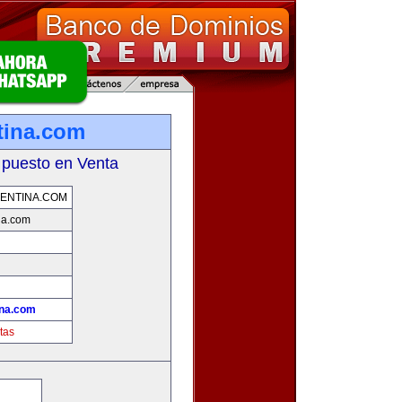
tina.com
 puesto en Venta
ENTINA.COM
na.com
ina.com
tas