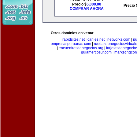
COMPRAR AHORA
Precio $
5,000.00
Precio 
COMPRAR AHORA
Otros dominios en venta:
rapidsites.net
|
canjes.net
|
networxs.com
|
pu
empresasperuanas.com
|
ruedasdenegociosvirtual
|
encuentrosdenegocios.org
|
tarjetasdenegocio
guiamercosur.com
|
marketingcom