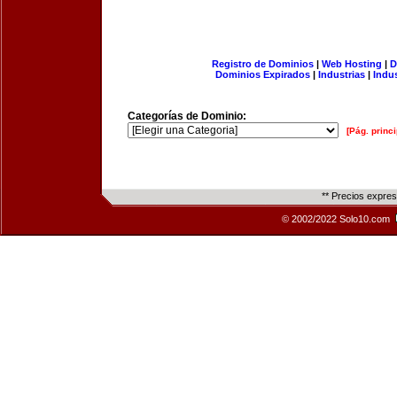
Registro de Dominios
|
Web Hosting
|
D
Dominios Expirados
|
Industrias
|
Indu
Categorías de Dominio:
[Pág. princi
** Precios expre
© 2002/2022 Solo10.com