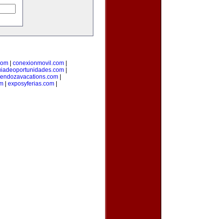
com
|
conexionmovil.com
|
uiadeoportunidades.com
|
endozavacations.com
|
om
|
exposyferias.com
|