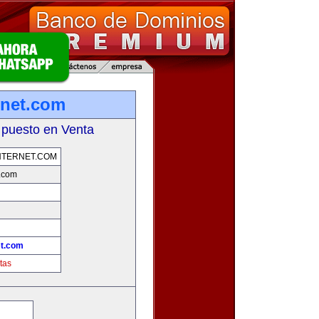
rnet.com
 puesto en Venta
NTERNET.COM
t.com
et.com
tas