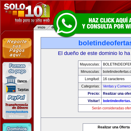
boletindeofert
El dueño de este dominio lo ha
Mayusculas:
BOLETINDEOFE
Minusculas:
boletindeofertas
Longitud:
16 caracteres
Categorias:
Ventas y Comerci
Precio:
Realizar una ofer
Visitar!
boletindeoferta
Serán consideradas ofer
Realizar una Oferta