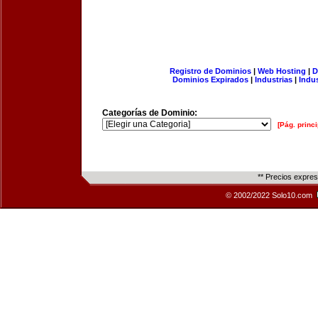
Registro de Dominios
|
Web Hosting
|
D
Dominios Expirados
|
Industrias
|
Indu
Categorías de Dominio:
[Pág. princi
** Precios expre
© 2002/2022 Solo10.com