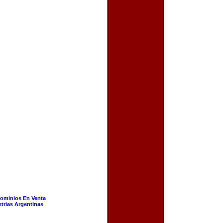
ominios En Venta
strias Argentinas