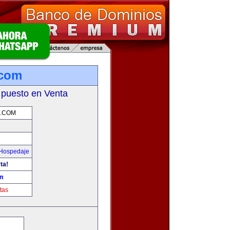
.com
 puesto en Venta
S.COM
 Hospedaje
ta!
om
tas