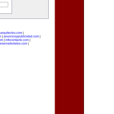
arquitectos.com
|
m
|
anunciosypublicidad.com
|
om
|
infocontacto.com
|
reservarboletos.com
|