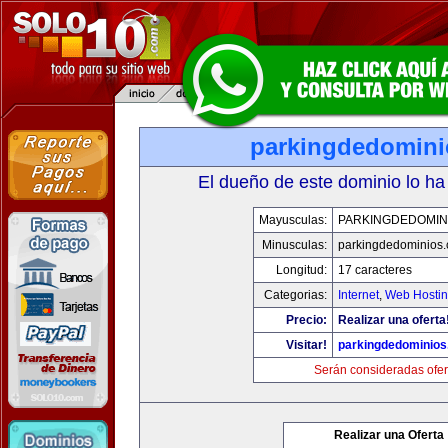
parkingdedomin
El dueño de este dominio lo ha
Mayusculas:
PARKINGDEDOMIN
Minusculas:
parkingdedominios
Longitud:
17 caracteres
Categorias:
Internet
,
Web Hostin
Precio:
Realizar una oferta
Visitar!
parkingdedominio
Serán consideradas ofer
Realizar una Oferta