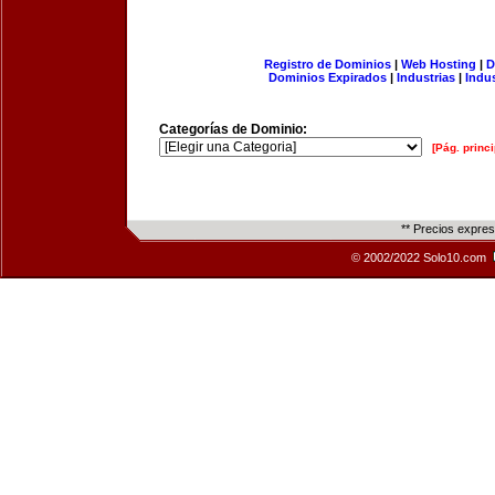
Registro de Dominios
|
Web Hosting
|
D
Dominios Expirados
|
Industrias
|
Indu
Categorías de Dominio:
[Pág. princi
** Precios expre
© 2002/2022 Solo10.com