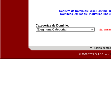
Registro de Dominios
|
Web Hosting
|
D
Dominios Expirados
|
Industrias
|
Indu
Categorías de Dominio:
[Pág. princi
** Precios expre
© 2002/2022 Solo10.com