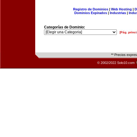
Registro de Dominios
|
Web Hosting
|
D
Dominios Expirados
|
Industrias
|
Indu
Categorías de Dominio:
[Pág. princi
** Precios expre
© 2002/2022 Solo10.com