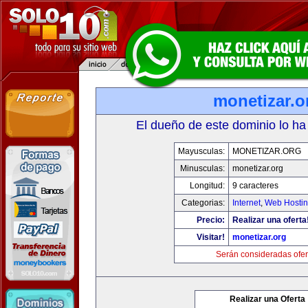
monetizar.o
El dueño de este dominio lo ha
Mayusculas:
MONETIZAR.ORG
Minusculas:
monetizar.org
Longitud:
9 caracteres
Categorias:
Internet
,
Web Hostin
Precio:
Realizar una oferta
Visitar!
monetizar.org
Serán consideradas ofer
Realizar una Oferta